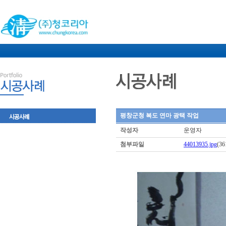
평창군청 복도 연마 광택 작업
작성자
운영자
첨부파일
44013935.jpg
(36