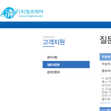
직원분들
작성자
첨부파
이 업
혹시 
상지대
는 모
정말 
만약 
올바른